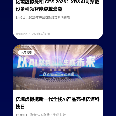
亿境虚拟亮相 CES 2026：XR&AI可穿戴
设备引领智能穿戴浪潮
1月6日，2026年美国拉斯维加斯消费电
READ MORE »
emdoorvr
2026年3月17日
公司动态
亿境虚拟携新一代全栈AI产品亮相亿道科
技日
12月3日，聚焦“以AI聚势・生成未来”