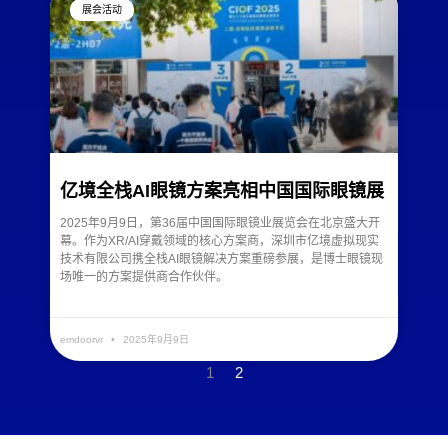
展会活动
亿境全栈AI眼镜方案亮相中国国际眼镜展
2025年9月9日，第36届中国国际眼镜业展览会在北京盛大开
幕。作为XR/AI穿戴领域的核心方案商，深圳市亿境虚拟现实
技术有限公司携全栈AI眼镜解决方案重磅参展，是博士眼镜现
场唯一的方案提供商合作伙伴。
READ MORE »
emdoorvr
2025年9月9日
1
2