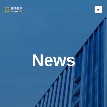
跳
至
内
容
News