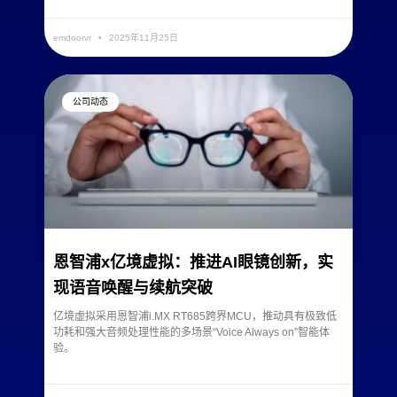
READ MORE »
emdoorvr
2025年11月25日
公司动态
恩智浦x亿境虚拟：推进AI眼镜创新，实
现语音唤醒与续航突破
亿境虚拟采用恩智浦i.MX RT685跨界MCU，推动具有极致低
功耗和强大音频处理性能的多场景“Voice Always on”智能体
验。
READ MORE »