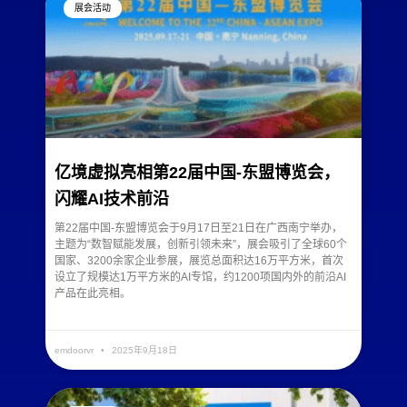
展会活动
亿境虚拟亮相第22届中国-东盟博览会，
闪耀AI技术前沿
第22届中国-东盟博览会于9月17日至21日在广西南宁举办，
主题为“数智赋能发展，创新引领未来”，展会吸引了全球60个
国家、3200余家企业参展，展览总面积达16万平方米，首次
设立了规模达1万平方米的AI专馆，约1200项国内外的前沿AI
产品在此亮相。
READ MORE »
emdoorvr
2025年9月18日