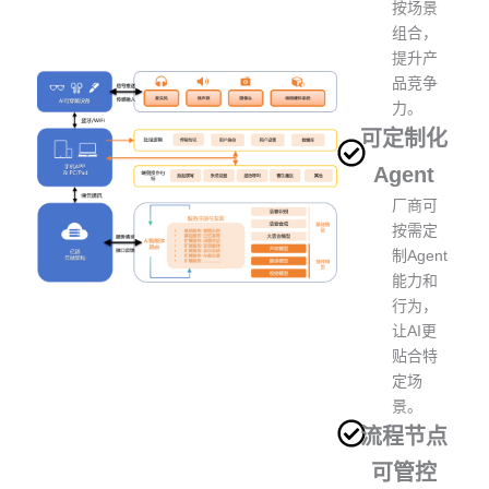
按场景
组合，
提升产
品竞争
力。
可定制化
Agent
厂商可
按需定
制Agent
能力和
行为，
让AI更
贴合特
定场
景。
流程节点
可管控