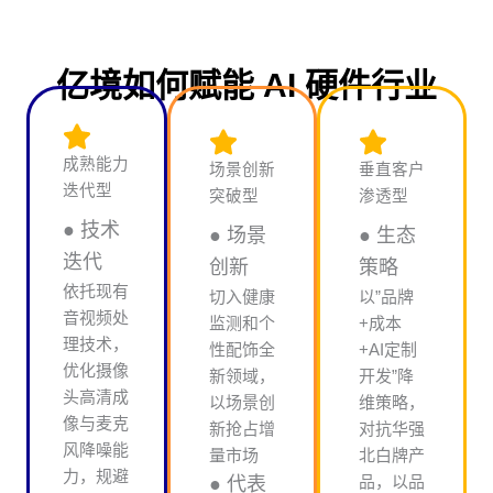
亿境如何赋能 AI 硬件行业
成熟能力
场景创新
垂直客户
迭代型
突破型
渗透型
● 技术
● 场景
● 生态
迭代
创新
策略
依托现有
切入健康
以”品牌
音视频处
监测和个
+成本
理技术，
性配饰全
+AI定制
优化摄像
新领域，
开发”降
头高清成
以场景创
维策略，
像与麦克
新抢占增
对抗华强
风降噪能
量市场
北白牌产
力，规避
品，以品
● 代表