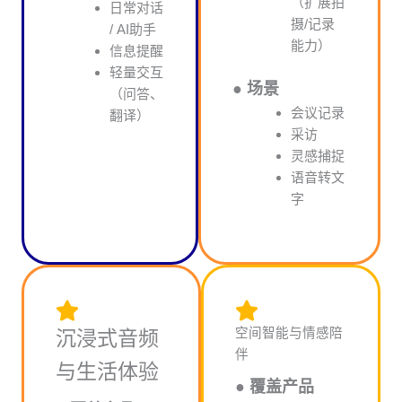
（扩展拍
日常对话
摄/记录
/ AI助手
能力）
信息提醒
轻量交互
● 场景
（问答、
会议记录
翻译）
采访
灵感捕捉
语音转文
字
空间智能与情感陪
沉浸式音频
伴
与生活体验
● 覆盖产品