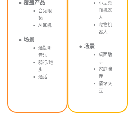
● 覆盖产品
小型桌
面机器
音频眼
人
镜
宠物机
AI耳机
器人
● 场景
● 场景
通勤听
桌面助
音乐
手
骑行/跑
家庭陪
步
伴
通话
情绪交
互