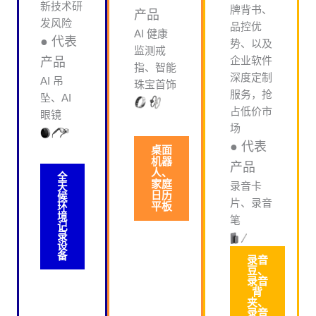
新技术研
牌背书、
产品
发风险
品控优
AI 健康
● 代表
势、以及
监测戒
企业软件
产品
指、智能
深度定制
AI 吊
珠宝首饰
服务，抢
坠、AI
占低价市
眼镜
场
● 代表
桌面
机器
产品
人、
全
家庭
录音卡
天
日历
候
片、录音
平板
环
境
笔
记
录
设
备
录音
豆、
录音
背
夹、
录音