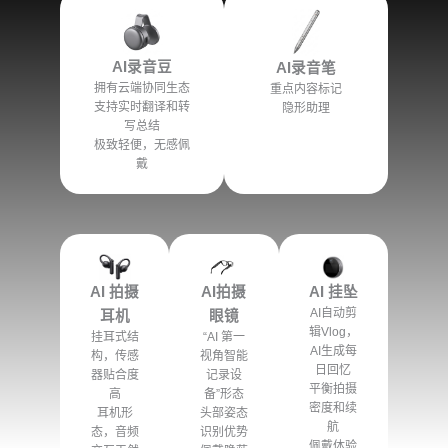
AI录音豆
AI录音笔
拥有云端协同生态
重点内容标记
支持实时翻译和转
隐形助理
写总结
极致轻便，无感佩
戴
AI 挂坠
AI拍摄
AI 拍摄
AI自动剪
眼镜
耳机
辑Vlog，
“AI 第一
挂耳式结
AI生成每
视角智能
构，传感
日回忆
记录设
器贴合度
平衡拍摄
备”形态
高
密度和续
头部姿态
耳机形
航
识别优势
态，音频
佩戴体验