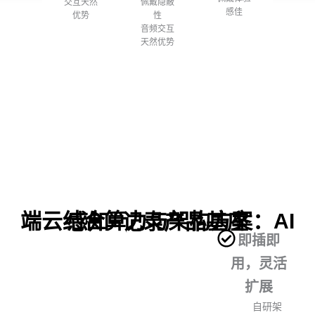
佩戴隐蔽
交互天然
感佳
性
优势
音频交互
天然优势
端云结合算力与架构方案：
AI感知+记录产品基座
即插即
用，灵活
扩展
自研架