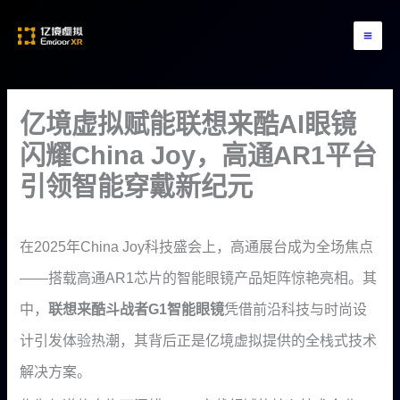
跳
至
内
容
亿境虚拟赋能联想来酷AI眼镜
闪耀China Joy，高通AR1平台
引领智能穿戴新纪元
作者：
emdoorvr
/
2025年8月4日
在2025年China Joy科技盛会上，高通展台成为全场焦点
——搭载高通AR1芯片的智能眼镜产品矩阵惊艳亮相。其
中，
联想来酷斗战者G1智能眼镜
凭借前沿科技与时尚设
计引发体验热潮，其背后正是亿境虚拟提供的全栈式技术
解决方案。