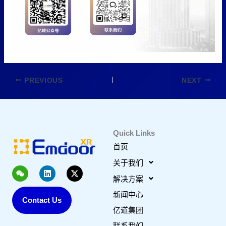
PREVIOUS
NEXT
Quick Links
首页
关于我们
W
L
X
e
i
-
解决方案
i
n
t
x
k
w
新闻中心
Contact Us
i
e
i
n
d
t
亿道集团
i
t
n
e
联系我们