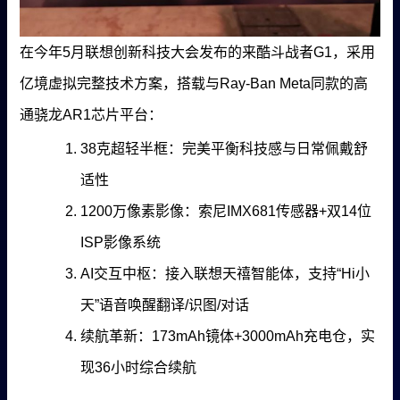
在今年5月联想创新科技大会发布的来酷斗战者G1，采用
亿境虚拟完整技术方案，搭载与Ray-Ban Meta同款的高
通骁龙AR1芯片平台：
38克超轻半框：完美平衡科技感与日常佩戴舒
适性
1200万像素影像：索尼IMX681传感器+双14位
ISP影像系统
AI交互中枢：接入联想天禧智能体，支持“Hi小
天”语音唤醒翻译/识图/对话
续航革新：173mAh镜体+3000mAh充电仓，实
现36小时综合续航