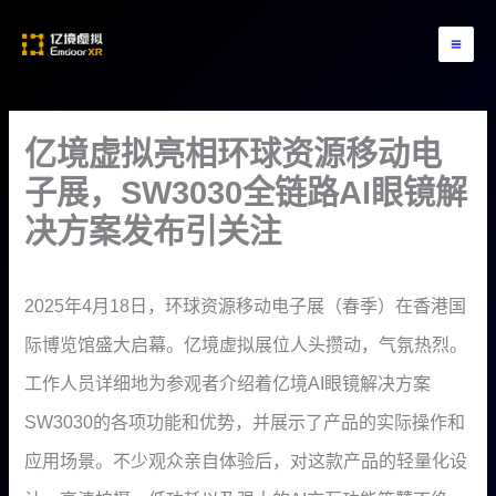
跳
至
内
容
亿境虚拟亮相环球资源移动电
子展，SW3030全链路AI眼镜解
决方案发布引关注
作者：
emdoorvr
/
2025年4月30日
2025年4月18日，环球资源移动电子展（春季）在香港国
际博览馆盛大启幕。亿境虚拟展位人头攒动，气氛热烈。
工作人员详细地为参观者介绍着亿境AI眼镜解决方案
SW3030的各项功能和优势，并展示了产品的实际操作和
应用场景。不少观众亲自体验后，对这款产品的轻量化设