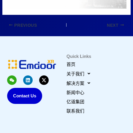
PREVIOUS
NEXT
Quick Links
首页
关于我们
W
L
X
e
i
-
解决方案
i
n
t
x
k
w
新闻中心
Contact Us
i
e
i
n
d
t
亿道集团
i
t
n
e
联系我们
r